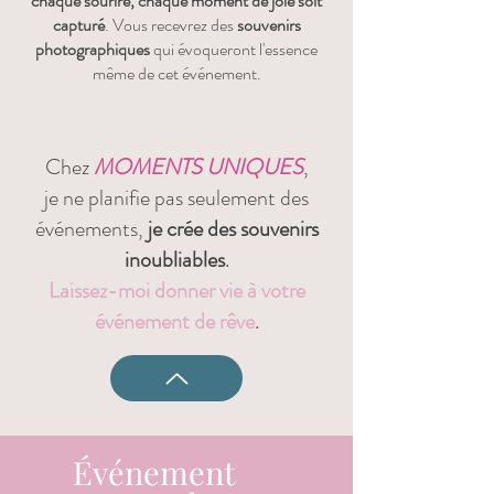
chaque sourire, chaque moment de joie
soit
capturé
. Vous recevrez des
souvenirs
photographiques
qui évoqueront l'essence
même de cet événement.
Chez
MOMENTS UNIQUES
,
je ne planifie pas seulement des
événements,
je crée des souvenirs
inoubliables
.
Laissez-moi donner vie à votre
événement de rêve
.
Événement