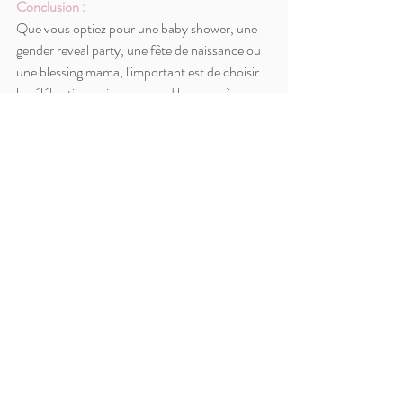
Conclusion :
Que vous optiez pour une baby shower, une 
gender reveal party, une fête de naissance ou 
une blessing mama, l'important est de choisir 
la célébration qui correspond le mieux à vos 
préférences personnelles, à vos valeurs et à 
votre style de vie. Prenez le temps de réfléchir 
à ce qui est le plus important pour vous 
pendant cette période spéciale de votre vie, et 
n'ayez pas peur de demander de l'aide à une 
Event planner pour organiser la célébration 
parfaite.
Posts récents
Voir tout