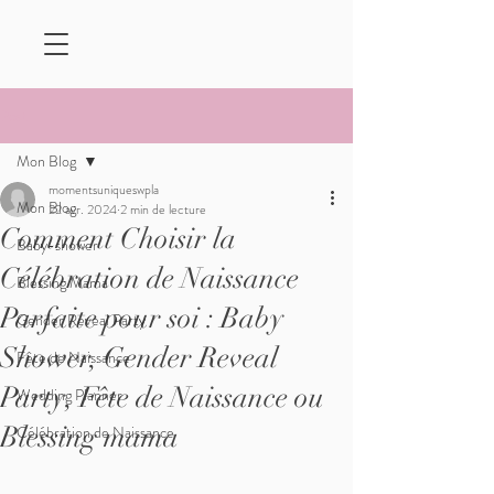
Post
Mon Blog
momentsuniqueswpla
Mon Blog
22 avr. 2024
2 min de lecture
Comment Choisir la
Baby-shower
Célébration de Naissance
Blessing Mama
Parfaite pour soi : Baby
Gender Reveal Party
Shower, Gender Reveal
Fête de Naissance
Party, Fête de Naissance ou
Wedding Planner
Blessing mama
Célébration de Naissance