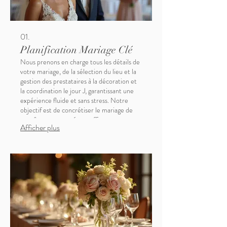
01.
Planification Mariage Clé
Nous prenons en charge tous les détails de
votre mariage, de la sélection du lieu et la
gestion des prestataires à la décoration et
la coordination le jour J, garantissant une
expérience fluide et sans stress. Notre
objectif est de concrétiser le mariage de
vos rêves tout en gérant efficacement
Afficher plus
votre budget.