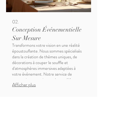
02.
Conception Événementielle
Sur Mesure
Transformons votre vision en une réalité
époustouflante. Nous sommes spécialisés
dans la création de thèmes uniques, de
décorations à couper le souffle et
d'atmosphères immersives adaptées à
votre événement. Notre service de
conception garantit que chaque élément
Afficher plus
reflète votre style et votre personnalité.